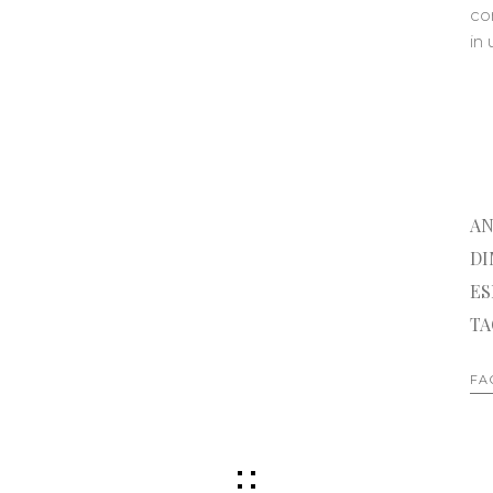
co
in
AN
DI
ES
TA
FA