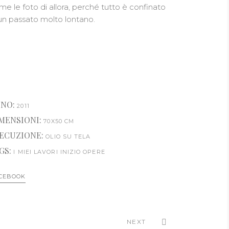
me le foto di allora, perché tutto è confinato
 un passato molto lontano.
NO:
2011
MENSIONI:
70X50 CM
ECUZIONE:
OLIO SU TELA
GS:
I MIEI LAVORI
INIZIO
OPERE
CEBOOK
NEXT