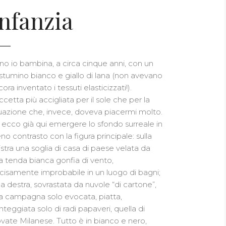
Infanzia
no io bambina, a circa cinque anni, con un
stumino bianco e giallo di lana (non avevano
ora inventato i tessuti elasticizzati!).
ccetta più accigliata per il sole che per la
tuazione che, invece, doveva piacermi molto.
 ecco già qui emergere lo sfondo surreale in
no contrasto con la figura principale: sulla
nistra una soglia di casa di paese velata da
a tenda bianca gonfia di vento,
cisamente improbabile in un luogo di bagni;
lla destra, sovrastata da nuvole “di cartone”,
a campagna solo evocata, piatta,
nteggiata solo di radi papaveri, quella di
vate Milanese. Tutto è in bianco e nero,