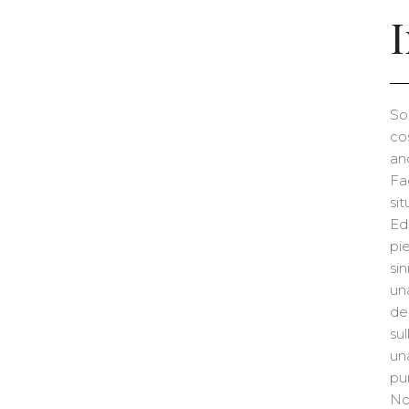
So
co
anc
Fa
si
Ed
pie
si
un
de
su
un
pu
No