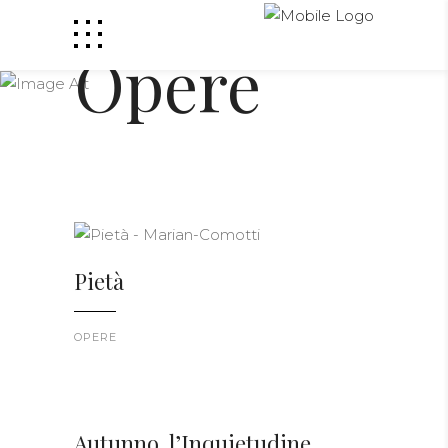
Opere
Pietà
OPERE
Autunno, l’Inquietudine