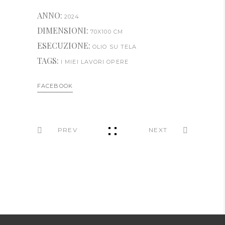
ANNO:
2024
DIMENSIONI:
70X100 CM
ESECUZIONE:
OLIO SU TELA
TAGS:
I MIEI LAVORI
OPERE
FACEBOOK
PREV
NEXT