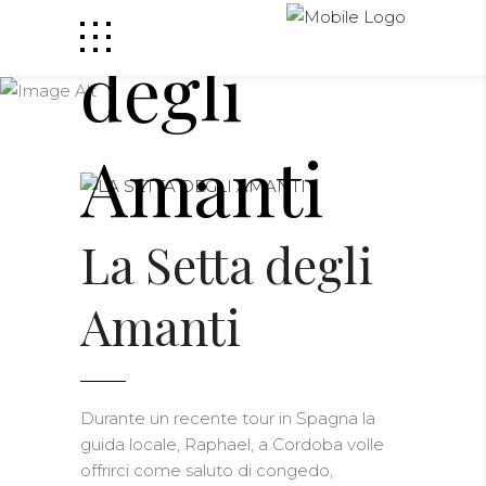
degli
Amanti
La Setta degli
Amanti
Durante un recente tour in Spagna la
guida locale, Raphael, a Cordoba volle
offrirci come saluto di congedo,