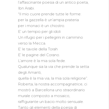
l’affascinante poesia di un antico poeta,
Ibn Arabi.
“Il mio cuore prende tutte le forme:
per la gazzella è un’ampia prateria
per i monaci è un chiostro.
E’ un tempio per gli idoli
Un rifugio per i pellegrini in cammino
verso la Mecca.
E’ le tavole della Torah
E’ le pagine del Corano.
L’amore è la mia sola fede.
Qualunque sia la via che prende la setta
degli Amanti,
quella è la mia via, la mia sola religione”.
Roberta, la nostra accompagnatrice, ci
mostrò a Barcellona uno straordinario
murale composto a mosaico,
raffigurante un bacio molto sensuale.
Tanto gli elementi della poesia di