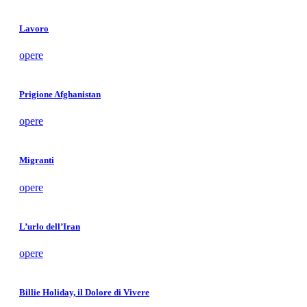
Lavoro
opere
Prigione Afghanistan
opere
Migranti
opere
L’urlo dell’Iran
opere
Billie Holiday, il Dolore di Vivere