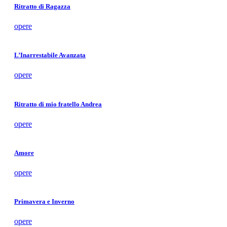
Ritratto di Ragazza
opere
L’Inarrestabile Avanzata
opere
Ritratto di mio fratello Andrea
opere
Amore
opere
Primavera e Inverno
opere