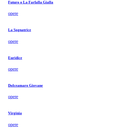
Futuro o La Farfalla Gialla
opere
La Sognatrice
opere
Euridice
opere
Dolceamaro Giovane
opere
Virginia
opere