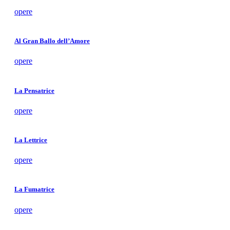
opere
Al Gran Ballo dell’Amore
opere
La Pensatrice
opere
La Lettrice
opere
La Fumatrice
opere