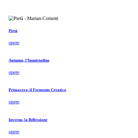
Pietà
opere
Autunno, l’Inquietudine
opere
Primavera, il Fermento Creativo
opere
Inverno, la Riflessione
opere