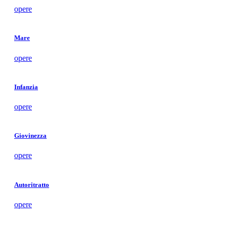
opere
Mare
opere
Infanzia
opere
Giovinezza
opere
Autoritratto
opere