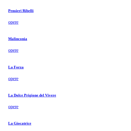
Pensieri Ribelli
opere
Malinconia
opere
La Forza
opere
La Dolce Prigione del Vivere
opere
La Giocatrice