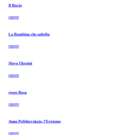
Il Bacio
opere
La Bambina che saltella
opere
Slava Ukraini
opere
rosso Rosa
opere
Anna Politkovskaja, l’Eroismo
opere