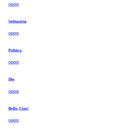
opere
Solitarietà
opere
Politica
opere
Dio
opere
Bello, Ciao!
opere