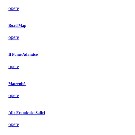
opere
Road Map
opere
Il Ponte Atlantico
opere
Maternità
opere
Alle Fronde dei Salici
opere