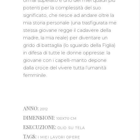
ormai superato è uno dei miei quadri più
potenti per la complessità del suo
significato, che riesce ad andare oltre la
mia storia personale (una trasfigurata me
stessa giovane regge il cadavere della
madre, la mia reale) per diventare un
grido di battaglia (lo sguardo della Figlia)
in difesa di tutte le donne oppresse: la
giovane con i capelli-manto depone
dalla croce del vivere tutta l’umanità
femminile.
ANNO:
2012
DIMENSIONI:
100X70 CM
ESECUZIONE:
OLIO SU TELA
TAGS:
I MIEI LAVORI
OPERE