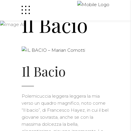
Il Bacio
Il Bacio
Polemicuccia leggera leggera la mia
verso un quadro magnifico, noto come
“Il bacio”, di Francesco Hayez, in cui il bel
giovane sovrasta, anche se con la
massima dolcezza la bella,