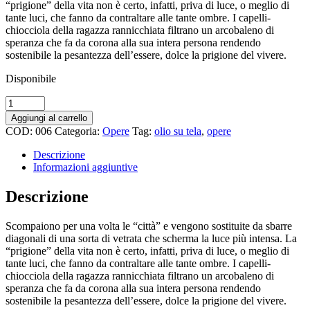
“prigione” della vita non è certo, infatti, priva di luce, o meglio di
tante luci, che fanno da contraltare alle tante ombre. I capelli-
chiocciola della ragazza rannicchiata filtrano un arcobaleno di
speranza che fa da corona alla sua intera persona rendendo
sostenibile la pesantezza dell’essere, dolce la prigione del vivere.
Disponibile
La
Dolce
Aggiungi al carrello
Prigione
COD:
006
Categoria:
Opere
Tag:
olio su tela
,
opere
del
Vivere
Descrizione
quantity
Informazioni aggiuntive
Descrizione
Scompaiono per una volta le “città” e vengono sostituite da sbarre
diagonali di una sorta di vetrata che scherma la luce più intensa. La
“prigione” della vita non è certo, infatti, priva di luce, o meglio di
tante luci, che fanno da contraltare alle tante ombre. I capelli-
chiocciola della ragazza rannicchiata filtrano un arcobaleno di
speranza che fa da corona alla sua intera persona rendendo
sostenibile la pesantezza dell’essere, dolce la prigione del vivere.