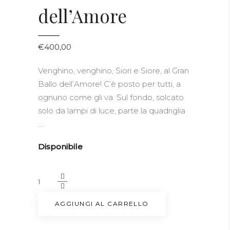
dell’Amore
€
400,00
Venghino, venghino, Siori e Siore, al Gran
Ballo dell’Amore! C’è posto per tutti, a
ognuno come gli va. Sul fondo, solcato
solo da lampi di luce, parte la quadriglia
….
Disponibile
Al
Gran
Ballo
AGGIUNGI AL CARRELLO
dell’Amore