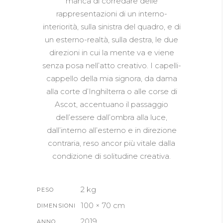
manca di corredare delle
rappresentazioni di un interno-
interiorità, sulla sinistra del quadro, e di
un esterno-realtà, sulla destra, le due
direzioni in cui la mente va e viene
senza posa nell’atto creativo. I capelli-
cappello della mia signora, da dama
alla corte d’Inghilterra o alle corse di
Ascot, accentuano il passaggio
dell’essere dall’ombra alla luce,
dall’interno all’esterno e in direzione
contraria, reso ancor più vitale dalla
condizione di solitudine creativa.
2 kg
PESO
100 × 70 cm
DIMENSIONI
2019
ANNO